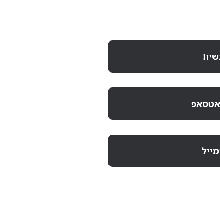
יו!
ואטסאפ
מייל