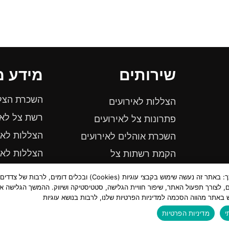
שירותים
מידע מ
השכרת הצלל
הצללות לאירועים
רשת צל לאי
פתרונות צל לאירועים
הצללות לאי
השכרת אוהלים לאירועים
הצללות לאי
הקמת רשתות צל
הקמת הצללות לאירוע
השכרת רשתו
לידיעתך: באתר זה נעשה שימוש בקבצי עוגיות (Cookies) ובכלים דומים, לרבות של צדדים
ם, לצורך תפעול האתר, שיפור חוויית הגלישה, סטטיסטיקה ושיווק. ההמשך הגלישה או
 באתר מהווה הסכמה למדיניות הפרטיות שלנו, לרבות בנושא עוגיות
אילן כהן בע"מ 2022
Ⓒ
|
תנאי השימוש באתר
|
מדיניות פרטיות
|
הצ
י
מדיניות הפרטיות
נבנה ומתוחזק ע"י
החברה הגלובלית לשירותים דיגיטליים