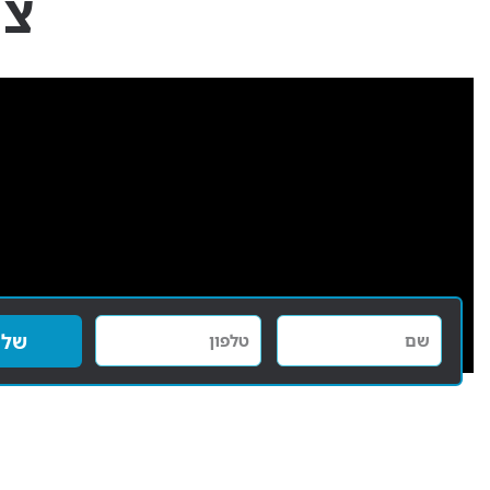
צר
שלי