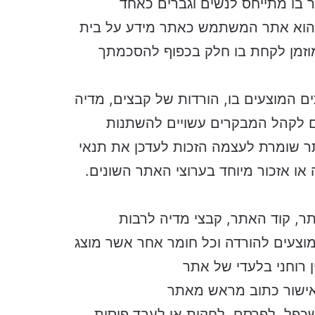
 בו מתייחס לנשים וגברים כאחד
 להלן “האתר”) הוא אתר המשתמש כאתר מידע על בית
עבור אתר "shading.co.il" והנך מוזמן לקחת בו חלק בכפוף להסכמתך
ם המוצעים בו, הורדות של קבצים, מדיה
ים לקהל המבקרים עשויים להשתנות
 שומרת לעצמה הזכות לעדכן את תנאי
ו אזכור מיוחד בערוצי האתר השונים.
ר, קוד האתר, קבצי מדיה לרבות
מוצעים להורדה וכל חומר אחר אשר מוצג
 רוחני בלעדי של אתר
וש ללא אישור כתוב מראש מאתר
העתיק, לשכפל, לפרסם, לחקות או לעבד פיסות