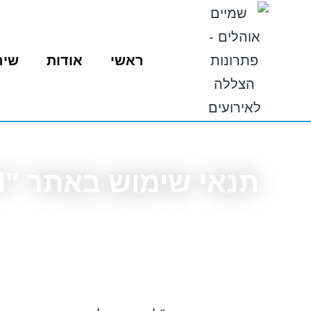
ראשי
אודות
שיר
תנאי שימוש באתר "shading.co.il"