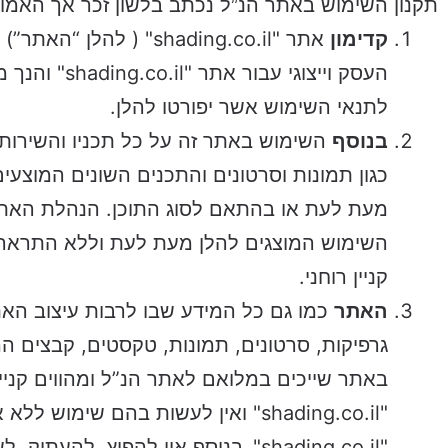
תקנון השימוש באתר הנ”ל נכתב בלשון זכר אך האמור
קדימון
אתר "shading.co.il" (
העסק וייצוגי 
לתנאי השימוש אשר יפורטו להלן.
בנוסף
השימוש באתר זה על כל תכניו והשירותי
כגון תמונות וסרטונים והתכנים השונים המוצע
מעת לעת או בהתאם לסוג התוכן. הנהלת האתר
השימוש המוצגים להלן מעת לעת וללא התראה א
קניין רוחני.
האתר
כמו גם כל המידע שבו לרבות עיצוב האת
גרפיקות, סרטונים, תמונות, טקסטים, קבצים ה
באתר שייכים במלואם לאתר הנ”ל ומהווים קניין
"shading.co.il" ואין לעשות בהם שימ
"shading.co.il". בנוסף אין להפיץ, ל